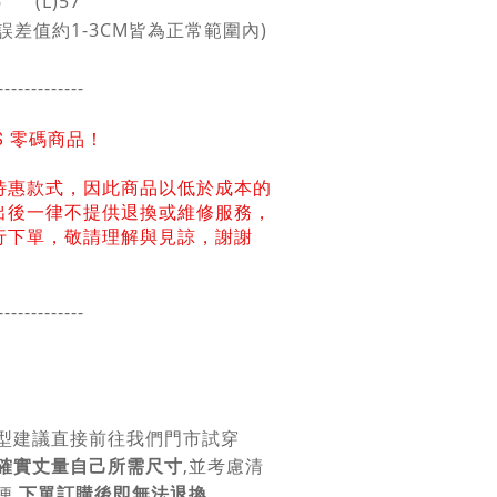
6 (L)57
誤差值約1-3CM皆為正常範圍內)
-------------
NS 零碼商品！
特惠款式，因此商品以低於成本的
出後一律不提供退換或維修服務，
行下單，敬請理解與見諒，謝謝
-------------
型建議直接前往我們門市試穿
確實丈量自己所需尺寸
,並考慮清
便,
下單訂購後即無法退換