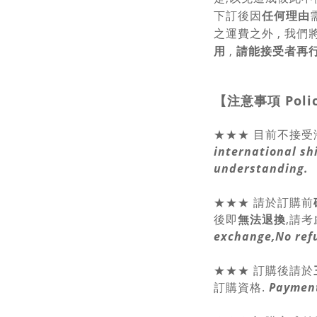
下訂後因
任何理由
之運費之外 , 我們
用
,
請能接受者再
【注意事項
Poli
★★★ 目前不接受
international sh
understanding.
★★★
請於訂購前
後即
無法退換
,請
考
exchange,No ref
★★★ 訂購後請於
訂購資格.
Payment