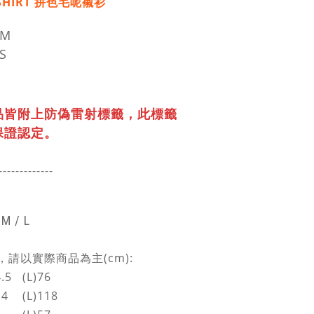
 SHIRT 拼色毛呢襯衫
穿M
S
品皆附上防偽雷射標籤，
此標籤
保證認定。
-------------
 M / L
請以實際商品為主(cm):
5 (L)76
4 (L)118