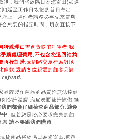
款後 , 我們將於隔日為您寄出(如遇
順延至工作日恢復的首日寄出) ,
府上 , 趕件者請務必事先來電與
合您要的指定時間 , 切勿直接下
何特殊理由
需退費取消訂單者.我
0元手續處理費用,不包含您退回給我
者再行訂購
.因網路交易行為難以
此條款,還請各位親愛的顧客見諒
 refund.
各家品牌製作商品的品質絕無法達到
美(如少許溢膠.麂皮表面些許擦傷.縫
前我們都會仔細檢查商品部分.避免
手中
. 但若您是務必要求完美的顧
慮.
請不要跟我們購買
.
.現貨商品將於隔日為您寄出.選擇