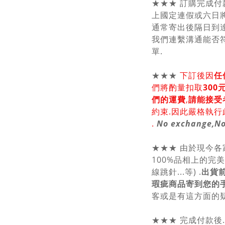
★★★ 訂購完成付
上國定連假或六日將
通常寄出後隔日到達
我們連繫溝通能否符
單.
★★★
下訂後因
任
們將酌量扣取
30
們的運費
,
請能接受
約束.因此嚴格執行
.
No exchange,No
★★★ 由於現今
100%品相上的完
線跳針...等) .
出貨
瑕疵商品寄到您的
客或是有這方面的疑
★★★ 完成付款後