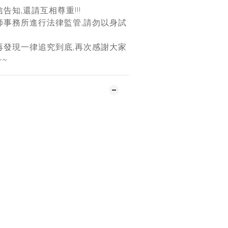
告知,還請互相尊重!!!
師事務所進行法律監管,請勿以身試
再發現一律追究到底,再次感謝大家
~~