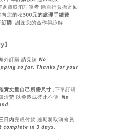
需退費取消訂單者.除自行負擔寄回
將向您酌收
300元的處理手續費
行訂購
. 謝謝您的合作與諒解
cy
】
海外訂購,請見諒
No
ipping so far, Thanks for your
確實丈量自己所需尺寸
,
下單訂購
慮清楚,以免造成彼此不便.
No
und.
三日內
完成付款.逾期將取消會員
 complete in 3 days.