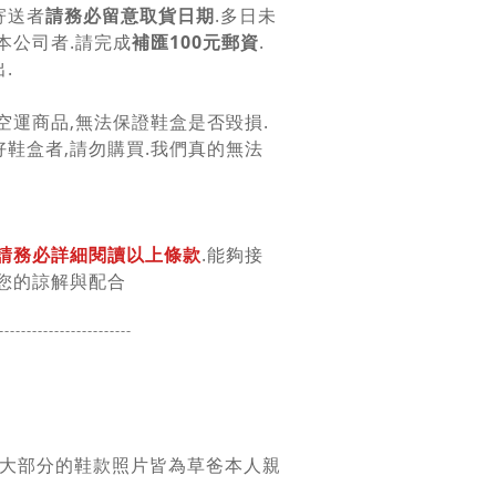
寄送者
請務必留意取貨日期
.多日未
本公司者.請完成
補匯100元郵資
.
.
空運商品,無法保證鞋盒是否毀損.
鞋盒者,請勿購買.我們真的無法
請務必詳細閱讀以上條款
.能夠接
您的諒解與配合
------------------
------
團大部分的鞋款照片皆為草爸本人親