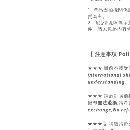
1. 產品因拍攝關
貨為主。
2. 商品情境照為
件，請以規格內容
【 注意事項
Pol
★★★ 目前不接受
international sh
understanding.
★★★
請於訂購前
後即
無法退換
,請
考
exchange,No ref
★★★ 訂購後請於