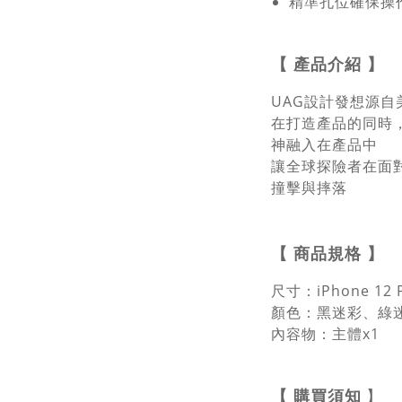
精準孔位確保操
【
產品介紹
】
UAG設計發想源自
在打造產品的同時
神融入在產品中
讓全球探險者在面
撞擊與摔落
【
商品規格
】
尺寸：iPhone 12
顏色：黑迷彩、綠
內容物：主體x1
【
購買須知
】