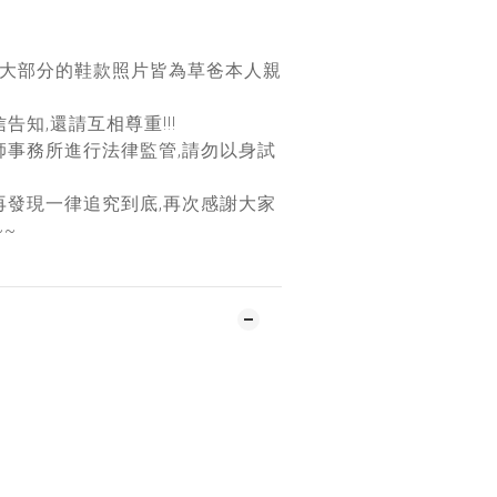
團大部分的鞋款照片皆為草爸本人親
告知,還請互相尊重!!!
師事務所進行法律監管,請勿以身試
再發現一律追究到底,再次感謝大家
~~