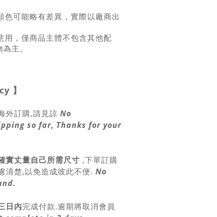
係顏色可能略有差異，實際以廠商出
示意用，僅商品主體不包含其他配
物為主。
icy
】
海外訂購,請見諒
No
ipping so far, Thanks for your
確實丈量自己所需尺寸
,
下單訂購
慮清楚,以免造成彼此不便.
No
und.
三日內
完成付款.逾期將取消會員