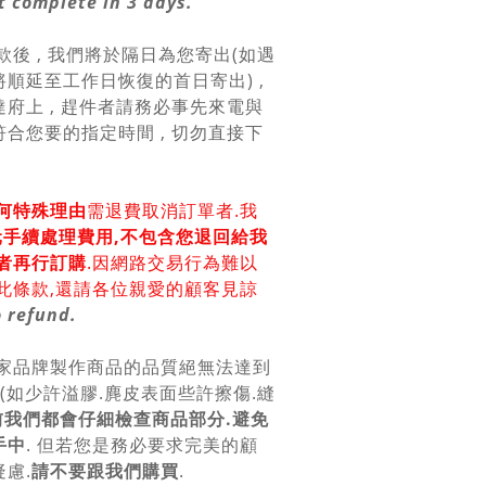
 complete in 3 days.
款後 , 我們將於隔日為您寄出(如遇
順延至工作日恢復的首日寄出) ,
府上 , 趕件者請務必事先來電與
合您要的指定時間 , 切勿直接下
何特殊理由
需退費取消訂單者.我
0元手續處理費用,不包含您退回給我
者再行訂購
.因網路交易行為難以
此條款,還請各位親愛的顧客見諒
 refund.
各家品牌製作商品的品質絕無法達到
美(如少許溢膠.麂皮表面些許擦傷.縫
前我們都會仔細檢查商品部分.避免
手中
. 但若您是務必要求完美的顧
慮.
請不要跟我們購買
.