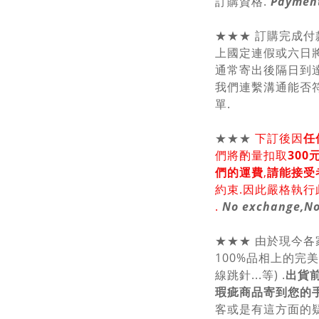
訂購資格.
Payment
★★★ 訂購完成付
上國定連假或六日將
通常寄出後隔日到達
我們連繫溝通能否符
單.
★★★
下訂後因
任
們將酌量扣取
30
們的運費
,
請能接受
約束.因此嚴格執行
.
No exchange,No
★★★ 由於現今
100%品相上的完
線跳針...等) .
出貨
瑕疵商品寄到您的
客或是有這方面的疑