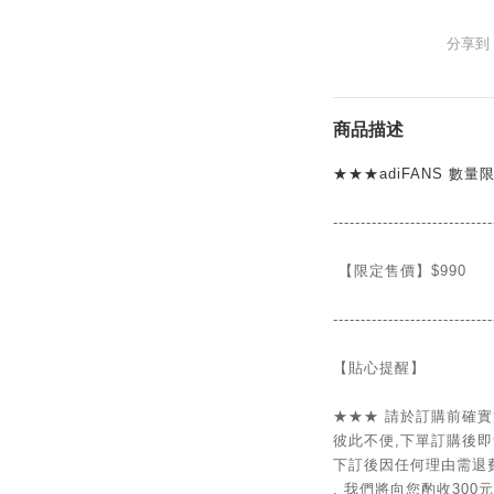
分享到
商品描述
★★★
adiFANS 數
-----------------------------
【限定售價】
$990
-----------------------------
【貼心提醒】
★★★
請於訂購前
確實
彼此不便,
下單訂購後即
下訂後因
任何理由
需退
, 我們將向您酌收
300