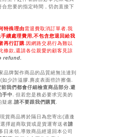
合您要的指定時間 , 切勿直接下
何特殊理由
需退費取消訂單者.我
0元手續處理費用,不包含您退回給我
者再行訂購
.因網路交易行為難以
此條款,還請各位親愛的顧客見諒
 refund.
各家品牌製作商品的品質絕無法達到
美(如少許溢膠.麂皮表面些許擦傷.
貨前我們都會仔細檢查商品部分.避
的手中
. 但若您是務必要求完美的
疑慮.
請不要跟我們購買
.
.現貨商品將於隔日為您寄出(適逢
.選擇超商取貨或是貨運寄送者
請
.多日未領,導致商品經退回本公司