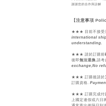
謝謝您的合作與諒解
【注意事項
Poli
★★★ 目前不接受
international shi
understanding.
★★★
請於訂購前
後即
無法退換
,請
考
exchange,No ref
★★★ 訂購後請於
訂購資格.
Payment
★★★ 訂購完成付
上國定連假或六日將
通常寄出後隔日到達