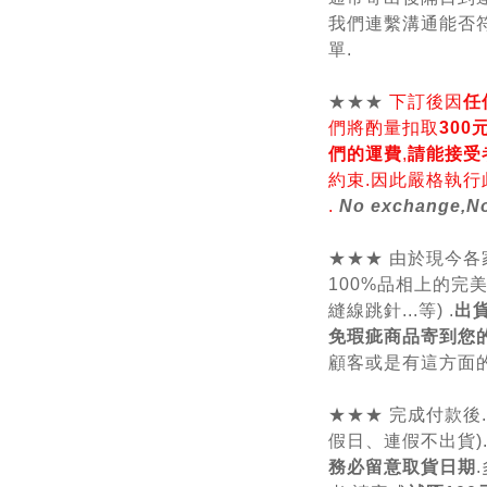
我們連繫溝通能否符
單.
★★★
下訂後因
任
們將酌量扣取
30
們的運費
,
請能接受
約束.因此嚴格執行
.
No exchange,No
★★★ 由於現今
100%品相上的完
縫線跳針...等) .
出
免瑕疵商品寄到您
顧客或是有這方面的
★★★ 完成付款後
假日、連假不出貨)
務必留意取貨日期