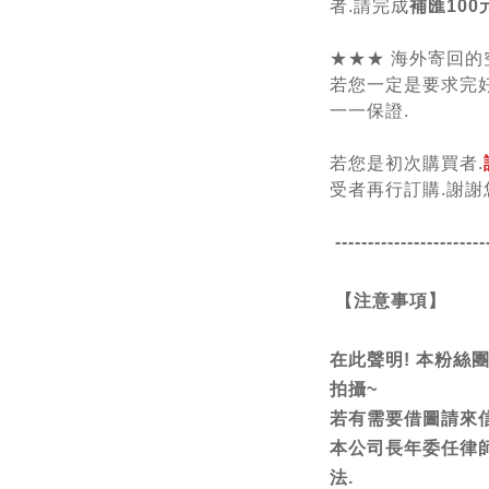
者.請完成
補匯100
★★★ 海外寄回的
若您一定是要求完好
一一保證.
若您是初次購買者.
受者再行訂購.謝謝
-----------------------
【注意事項】
在此聲明! 本粉絲
拍攝~
若有需要借圖請來信
本公司長年委任律
法.