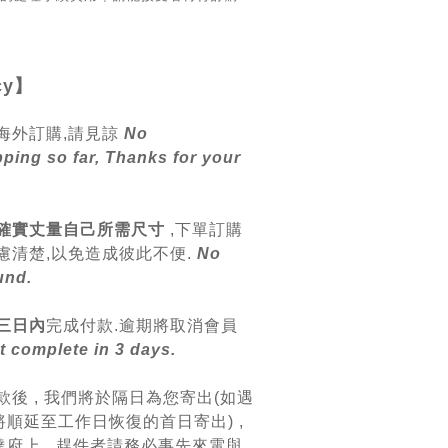
cy
】
海外訂購,請見諒
No
pping so far, Thanks for your
確實丈量自己所需尺寸
,
下單訂購
慮清楚,以免造成彼此不便.
No
und.
三日內
完成付款.逾期將取消會員
 complete in 3 days.
款後 , 我們將於隔日為您寄出(如遇
順延至工作日恢復的首日寄出) ,
府上 , 趕件者請務必事先來電與