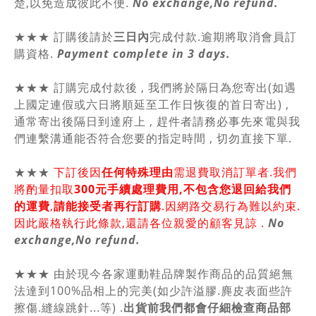
楚,以免造成彼此不便.
No exchange,No refund.
★★★ 訂購後請於
三日內
完成付款.逾期將取消會員訂
購資格.
Payment complete in 3 days.
★★★ 訂購完成付款後 , 我們將於隔日為您寄出(如遇
上國定連假或六日將順延至工作日恢復的首日寄出) ,
通常寄出後隔日到達府上 , 趕件者請務必事先來電與我
們連繫溝通能否符合您要的指定時間 , 切勿直接下單.
★★★
下訂後因
任何特殊理由
需退費取消訂單者.我們
將酌量扣取
300元手續處理費用,不包含您退回給我們
的運費
,
請能接受者再行訂購
.因網路交易行為難以約束.
因此嚴格執行此條款,還請各位親愛的顧客見諒 .
No
exchange,No refund.
★★★ 由於現今各家運動鞋品牌製作商品的品質絕無
法達到100%品相上的完美(如少許溢膠.麂皮表面些許
擦傷.縫線跳針...等) .
出貨前我們都會仔細檢查商品部