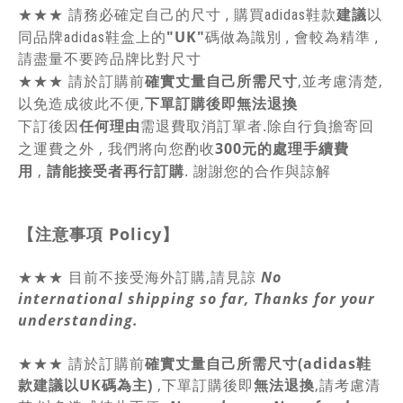
建議
★★★
請務必確定自己的尺寸 , 購買adidas鞋款
以
"UK"
同品牌adidas鞋盒上的
碼做為識別 , 會較為精準 ,
請盡量不要跨品牌比對尺寸
★★★
請於訂購前
確實丈量自己所需尺寸
,並考慮清楚,
以免造成彼此不便,
下單訂購後即無法退換
下訂後因
任何理由
需退費取消訂單者.除自行負擔寄回
之運費之外 , 我們將向您酌收
300元的處理手續費
用
,
請能接受者再行訂購
. 謝謝您的合作與諒解
【注意事項
Policy
】
★★★ 目前不接受海外訂購,請見諒
No
international shipping so far, Thanks for your
understanding.
★★★
請於訂購前
確實丈量自己所需尺寸(adidas鞋
款建議以UK碼為主)
,
下單訂購後即
無法退換
,請
考慮清