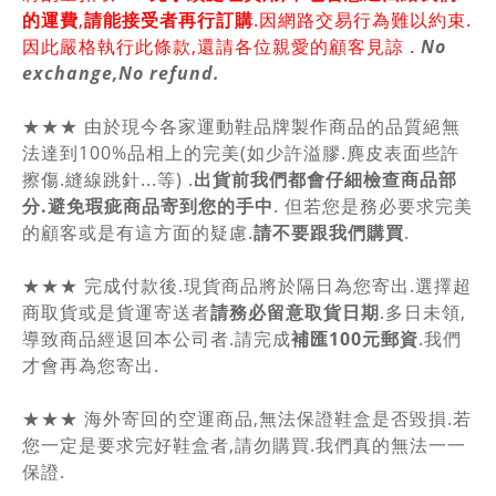
的運費
,
請能接受者再行訂購
.因網路交易行為難以約束.
因此嚴格執行此條款,還請各位親愛的顧客見諒 .
No
exchange,No refund.
★★★ 由於現今各家運動鞋品牌製作商品的品質絕無
法達到100%品相上的完美(如少許溢膠.麂皮表面些許
擦傷.縫線跳針...等) .
出貨前我們都會仔細檢查商品部
分.避免瑕疵商品寄到您的手中
. 但若您是務必要求完美
的顧客或是有這方面的疑慮.
請不要跟我們購買
.
★★★ 完成付款後.現貨商品將於隔日為您寄出.選擇超
商取貨或是貨運寄送者
請務必留意取貨日期
.多日未領,
導致商品經退回本公司者.請完成
補匯100元郵資
.我們
才會再為您寄出.
★★★ 海外寄回的空運商品,無法保證鞋盒是否毀損.若
您一定是要求完好鞋盒者,請勿購買.我們真的無法一一
保證.