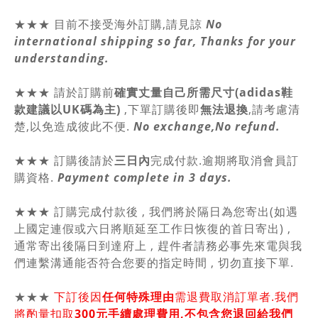
★★★ 目前不接受海外訂購,請見諒
No
international shipping so far, Thanks for your
understanding.
★★★
請於訂購前
確實丈量自己所需尺寸(adidas鞋
款建議以UK碼為主)
,
下單訂購後即
無法退換
,請
考慮清
楚,以免造成彼此不便.
No exchange,No refund.
★★★ 訂購後請於
三日內
完成付款.逾期將取消會員訂
購資格.
Payment complete in 3 days.
★★★ 訂購完成付款後 , 我們將於隔日為您寄出(如遇
上國定連假或六日將順延至工作日恢復的首日寄出) ,
通常寄出後隔日到達府上 , 趕件者請務必事先來電與我
們連繫溝通能否符合您要的指定時間 , 切勿直接下單.
★★★
下訂後因
任何特殊理由
需退費取消訂單者.我們
將酌量扣取
300元手續處理費用,不包含您退回給我們