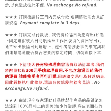
楚,以免造成彼此不便.
No exchange,No refund.
★★★ 訂購後請於
三日內
完成付款.逾期將取消會員訂
購資格.
Payment complete in 3 days.
★★★ 訂購完成付款後 , 我們將於隔日為您寄出(如遇
上國定連假或六日將順延至工作日恢復的首日寄出) ,
通常寄出後隔日到達府上 , 趕件者請務必事先來電與我
們連繫溝通能否符合您要的指定時間 , 切勿直接下單.
★★★
下訂後因
任何特殊理由
需退費取消訂單者.我們
將酌量扣取
300元手續處理費用,不包含您退回給我們
的運費
,
請能接受者再行訂購
.因網路交易行為難以約束.
因此嚴格執行此條款,還請各位親愛的顧客見諒 .
No
exchange,No refund.
★★★ 由於現今各家運動鞋品牌製作商品的品質絕無
法達到100%品相上的完美(如少許溢膠.麂皮表面些許