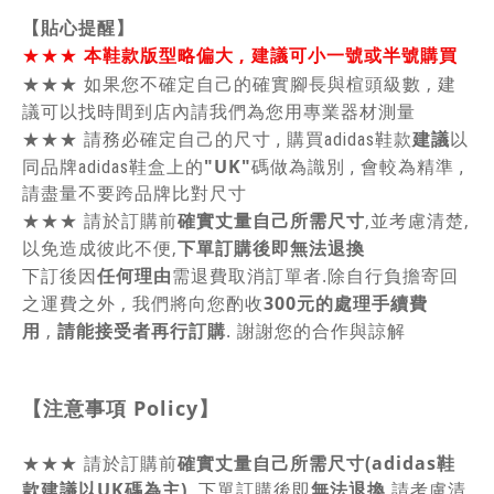
【貼心提醒】
★★★
本鞋款版型略偏大 , 建議可小一號或半號購買
★★★
如果您不確定自己的確實腳長與楦頭級數 , 建
議可以找時間到店內請我們為您用專業器材測量
建議
★★★
請務必確定自己的尺寸 , 購買adidas鞋款
以
"UK"
同品牌adidas鞋盒上的
碼做為識別 , 會較為精準 ,
請盡量不要跨品牌比對尺寸
★★★
請於訂購前
確實丈量自己所需尺寸
,並考慮清楚,
以免造成彼此不便,
下單訂購後即無法退換
下訂後因
任何理由
需退費取消訂單者.除自行負擔寄回
之運費之外 , 我們將向您酌收
300元的處理手續費
用
,
請能接受者再行訂購
. 謝謝您的合作與諒解
【注意事項
Policy
】
★★★
請於訂購前
確實丈量自己所需尺寸(adidas鞋
款建議以UK碼為主)
,
下單訂購後即
無法退換
,請
考慮清