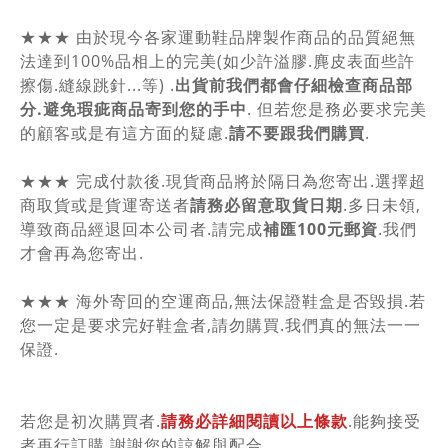
★★★ 由於現今各家運動鞋品牌製作商品的品質絕無
法達到100%品相上的完美(如少許溢膠.麂皮表面些許
擦傷.縫線跳針...等) .
出貨前我們都會仔細檢查商品部
分.避免瑕疵商品寄到您的手中
. 但若您是務必要求完美
的顧客或是有這方面的疑慮.
請不要跟我們購買
.
★★★ 完成付款後.現貨商品將於隔日為您寄出.選擇超
商取貨或是貨運寄送者
請務必留意取貨日期
.多日未領,
導致商品經退回本公司者.請完成
補匯100元郵資
.我們
才會再為您寄出.
★★★ 海外寄回的空運商品,無法保證鞋盒是否毀損.若
您一定是要求完好鞋盒者,請勿購買.我們真的無法一一
保證.
若您是初次購買者.
請務必詳細閱讀以上條款
.能夠接受
者再行訂購.謝謝您的諒解與配合