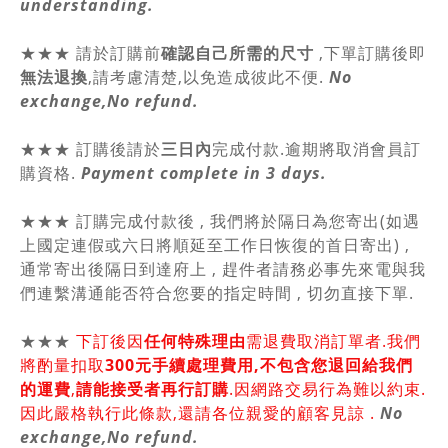
understanding.
★★★
請於訂購前
確認自己所需的尺寸
,
下單訂購後即
無法退換
,請
考慮清楚,以免造成彼此不便.
No
exchange,No refund.
★★★ 訂購後請於
三日內
完成付款.逾期將取消會員訂
購資格.
Payment complete in 3 days.
★★★ 訂購完成付款後 , 我們將於隔日為您寄出(如遇
上國定連假或六日將順延至工作日恢復的首日寄出) ,
通常寄出後隔日到達府上 , 趕件者請務必事先來電與我
們連繫溝通能否符合您要的指定時間 , 切勿直接下單.
★★★
下訂後因
任何特殊理由
需退費取消訂單者.我們
將酌量扣取
300元手續處理費用,不包含您退回給我們
的運費
,
請能接受者再行訂購
.因網路交易行為難以約束.
因此嚴格執行此條款,還請各位親愛的顧客見諒 .
No
exchange,No refund.