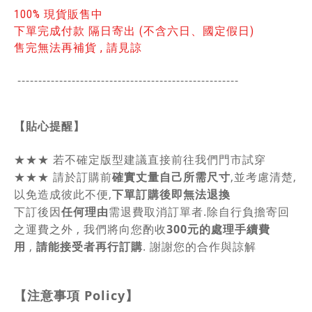
100% 現貨販售中
下單完成付款 隔日寄出 (不含六日、國定假日)
售完無法再補貨 , 請見諒
-----------------------------------------------
------
【貼心提醒】
★★★
若不確定版型建議直接前往我們門市試穿
★★★
請於訂購前
確實丈量自己所需尺寸
,並考慮清楚,
以免造成彼此不便,
下單訂購後即無法退換
下訂後因
任何理由
需退費取消訂單者.除自行負擔寄回
之運費之外 , 我們將向您酌收
300元的處理手續費
用
,
請能接受者再行訂購
. 謝謝您的合作與諒解
【注意事項
Policy
】