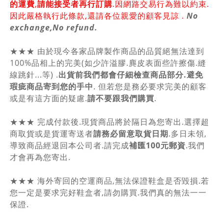
的運費
,
請能接受者再行訂購
.因網路交易行為難以約束.
因此嚴格執行此條款,還請各位親愛的顧客見諒 .
No
exchange,No refund.
★★★ 由於現今各家品牌製作商品的品質絕無法達到
100%品相上的完美(如少許溢膠.麂皮表面些許擦傷.縫
線跳針...等) .
出貨前我們都會仔細檢查商品部分.避免
瑕疵商品寄到您的手中
. 但若您是務必要求完美的顧客
或是有這方面的疑慮.
請不要跟我們購買
.
★★★ 完成付款後.現貨商品將於隔日為您寄出.選擇超
商取貨或是貨運寄送者
請務必留意取貨日期
.多日未領,
導致商品經退回本公司者.請完成
補匯100元郵資
.我們
才會再為您寄出.
★★★ 海外寄回的空運商品,無法保證鞋盒是否毀損.若
您一定是要求完好鞋盒者,請勿購買.我們真的無法一一
保證.