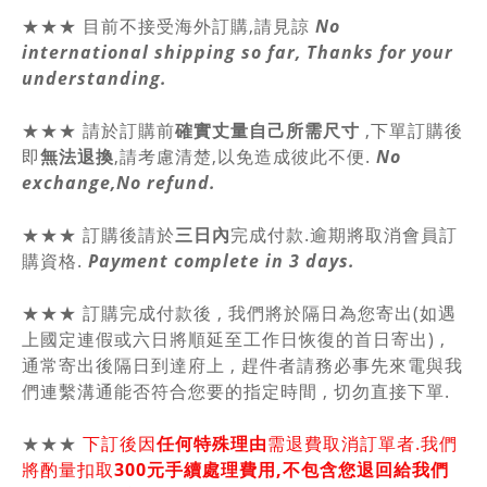
★★★ 目前不接受海外訂購,請見諒
No
international shipping so far, Thanks for your
understanding.
★★★
請於訂購前
確實丈量自己所需尺寸
,
下單訂購後
即
無法退換
,請
考慮清楚,以免造成彼此不便.
No
exchange,No refund.
★★★ 訂購後請於
三日內
完成付款.逾期將取消會員訂
購資格.
Payment complete in 3 days.
★★★ 訂購完成付款後 , 我們將於隔日為您寄出(如遇
上國定連假或六日將順延至工作日恢復的首日寄出) ,
通常寄出後隔日到達府上 , 趕件者請務必事先來電與我
們連繫溝通能否符合您要的指定時間 , 切勿直接下單.
★★★
下訂後因
任何特殊理由
需退費取消訂單者.我們
將酌量扣取
300元手續處理費用,不包含您退回給我們