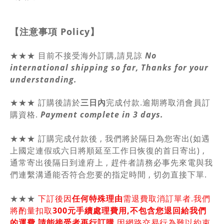
【注意事項
Policy
】
★★★ 目前不接受海外訂購,請見諒
No
international shipping so far, Thanks for your
understanding.
★★★ 訂購後請於
三日內
完成付款.逾期將取消會員訂
購資格.
Payment complete in 3 days.
★★★ 訂購完成付款後 , 我們將於隔日為您寄出(如遇
上國定連假或六日將順延至工作日恢復的首日寄出) ,
通常寄出後隔日到達府上 , 趕件者請務必事先來電與我
們連繫溝通能否符合您要的指定時間 , 切勿直接下單.
★★★
下訂後因
任何特殊理由
需退費取消訂單者.我們
將酌量扣取
300元手續處理費用,不包含您退回給我們
的運費
,
請能接受者再行訂購
.因網路交易行為難以約束.