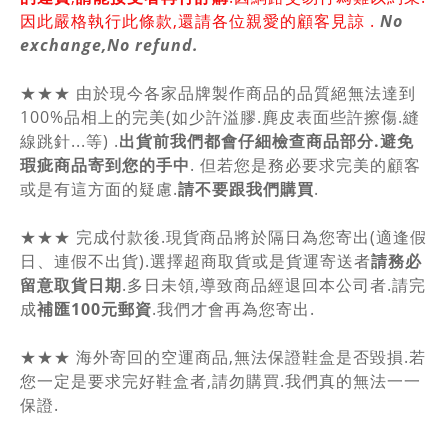
因此嚴格執行此條款,還請各位親愛的顧客見諒 .
No
exchange,No refund.
★★★ 由於現今各家品牌製作商品的品質絕無法達到
100%品相上的完美(如少許溢膠.麂皮表面些許擦傷.縫
線跳針...等) .
出貨前我們都會仔細檢查商品部分.避免
瑕疵商品寄到您的手中
. 但若您是務必要求完美的顧客
或是有這方面的疑慮.
請不要跟我們購買
.
★★★ 完成付款後.現貨商品將於隔日為您寄出(適逢假
日、連假不出貨).選擇超商取貨或是貨運寄送者
請務必
留意取貨日期
.多日未領,導致商品經退回本公司者.請完
成
補匯100元郵資
.我們才會再為您寄出.
★★★ 海外寄回的空運商品,無法保證鞋盒是否毀損.若
您一定是要求完好鞋盒者,請勿購買.我們真的無法一一
保證.