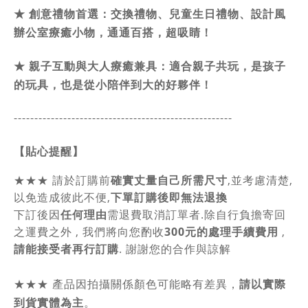
★
創意禮物首選：交換禮物、兒童生日禮物、設計風
辦公室療癒小物，通通百搭，超吸睛！
★
親子互動與大人療癒兼具：適合親子共玩，是孩子
的玩具，也是從小陪伴到大的好夥伴！
-----------------------------------------------
------
【貼心提醒】
★★★
請於訂購前
確實丈量自己所需尺寸
,並考慮清楚,
以免造成彼此不便,
下單訂購後即無法退換
下訂後因
任何理由
需退費取消訂單者.除自行負擔寄回
之運費之外 , 我們將向您酌收
300元的處理手續費用
,
請能接受者再行訂購
. 謝謝您的合作與諒解
★★★
產品因拍攝關係顏色可能略有差異，
請以實際
到貨實體為主
。