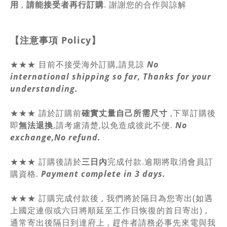
用
,
請能接受者再行訂購
. 謝謝您的合作與諒解
【注意事項
Policy
】
★★★ 目前不接受海外訂購,請見諒
No
international shipping so far, Thanks for your
understanding.
★★★
請於訂購前
確實丈量自己所需尺寸
,
下單訂購後
即
無法退換
,請
考慮清楚,以免造成彼此不便.
No
exchange,No refund.
★★★ 訂購後請於
三日內
完成付款.逾期將取消會員訂
購資格.
Payment complete in 3 days.
★★★ 訂購完成付款後 , 我們將於隔日為您寄出(如遇
上國定連假或六日將順延至工作日恢復的首日寄出) ,
通常寄出後隔日到達府上 , 趕件者請務必事先來電與我