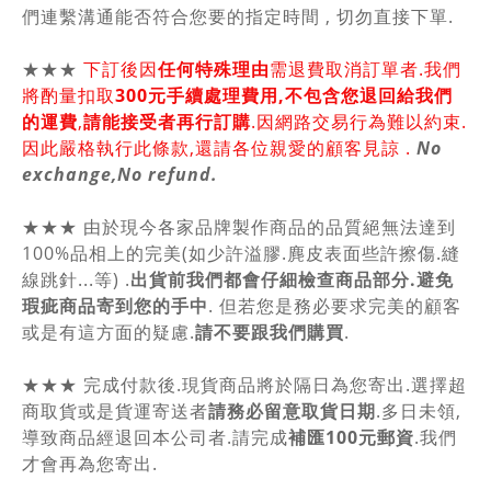
們連繫溝通能否符合您要的指定時間 , 切勿直接下單.
★★★
下訂後因
任何特殊理由
需退費取消訂單者.我們
將酌量扣取
300元手續處理費用,不包含您退回給我們
的運費
,
請能接受者再行訂購
.因網路交易行為難以約束.
因此嚴格執行此條款,還請各位親愛的顧客見諒 .
No
exchange,No refund.
★★★ 由於現今各家品牌製作商品的品質絕無法達到
100%品相上的完美(如少許溢膠.麂皮表面些許擦傷.縫
線跳針...等) .
出貨前我們都會仔細檢查商品部分.避免
瑕疵商品寄到您的手中
. 但若您是務必要求完美的顧客
或是有這方面的疑慮.
請不要跟我們購買
.
★★★ 完成付款後.現貨商品將於隔日為您寄出.選擇超
商取貨或是貨運寄送者
請務必留意取貨日期
.多日未領,
導致商品經退回本公司者.請完成
補匯100元郵資
.我們
才會再為您寄出.