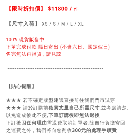
【限時折扣價】
$11800
/
件
【
尺寸入荷】
XS / S /
M / L / XL
100% 現貨販售中
下單完成付款 隔日寄出 (不含六日、國定假日)
售完無法再補貨 , 請見諒
-----------------------------------------------
------
【貼心提醒】
★★★
若不確定版型建議直接前往我們門市試穿
★★★
請於訂購前
確實丈量自己所需尺寸
,並考慮清楚,
以免造成彼此不便,
下單訂購後即無法退換
下訂後因
任何理由
需退費取消訂單者.除自行負擔寄回
之運費之外 , 我們將向您酌收
300元的處理手續費