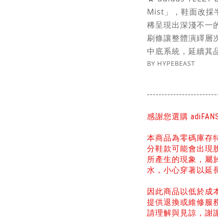
Mist」，鞋面改
稀呈現出深
淺不一
刷條讓整體演繹層次
中底系統，延續其
BY HYPEBEAST
------------------------
感謝您選購 adiFA
本商品為零碼庫存
分鞋款可能會出現
所產生的現象，屬
水，小心穿著以延
因此商品以低於成
提供退換或維修服
請理解與見諒，謝