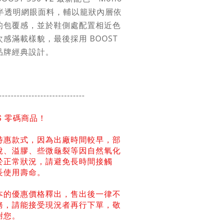
採半透明網眼面料，輔以籠狀內層依
的包覆感，並於鞋側處配置相近色
感滿載樣貌，最後採用 BOOST
品牌經典設計。
-----------------------
------
NS 零碼商品！
特惠款式，因為出廠時間較早，部
脫、溢膠、些微龜裂等因自然氧化
於正常狀況，請避免長時間接觸
長使用壽命。
本的優惠價格釋出，售出後一律不
務，請能接受現況者再行下單，敬
謝您。