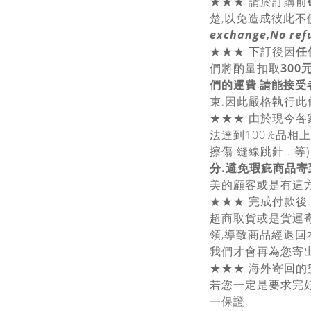
★★★
請於訂購前
楚,以免造成彼此不便
exchange,No ref
★★★
下訂後因
任
們將酌量扣取
30
們的運費
,
請能接受
束.因此嚴格執行此
★★★ 由於現今
法達到100%品相
擦傷.縫線跳針...等) 
分.避免瑕疵商品寄
美的顧客或是有這方
★★★ 完成付款後
超商取貨或是貨運
領,導致商品經退回
我們才會再為您寄出
★★★ 海外寄回的
若您一定是要求完好
一保證.