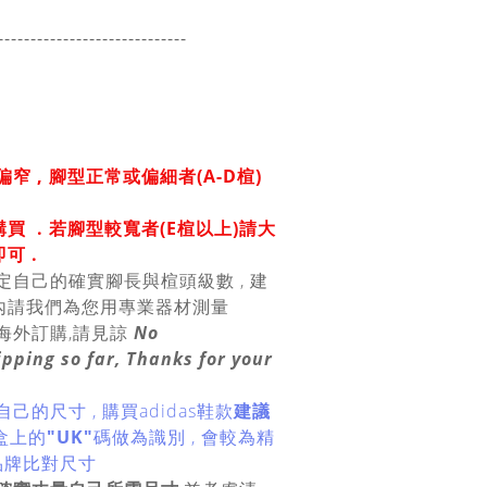
-----------------------
------
窄 ,
腳型正常或偏細者(A-D楦)
購買
. 若腳型較寬者(E楦以上)請大
可 .
定自己的確實腳長與楦頭級數 , 建
內請我們為您用專業器材測量
海外訂購,請見諒
No
ipping so far, Thanks for your
己的尺寸 , 購買adidas鞋款
建議
鞋盒上的
"UK"
碼做為識別 , 會較為精
跨品牌比對尺寸