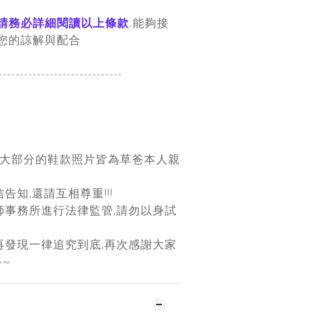
請務必詳細閱讀以上條款
.能夠接
您的諒解與配合
-----------------------
------
團大部分的鞋款照片皆為草爸本人親
告知,還請互相尊重!!!
師事務所進行法律監管,請勿以身試
再發現一律追究到底,再次感謝大家
~~