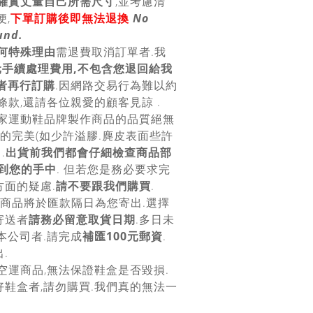
確實丈量自己所需尺寸
,並考慮清
,
下單訂購後即無法退換
No
und.
何特殊理由
需退費取消訂單者.我
0元手續處理費用,不包含您退回給我
者再行訂購
.因網路交易行為難以約
條款,還請各位親愛的顧客見諒 .
各家運動鞋品牌製作商品的品質絕無
上的完美(如少許溢膠.麂皮表面些許
.
出貨前我們都會仔細檢查商品部
到您的手中
. 但若您是務必要求完
面的疑慮.
請不要跟我們購買
.
.商品將於匯款隔日為您寄出.選擇
寄送者
請務必留意取貨日期
.多日未
本公司者.請完成
補匯100元郵資
.
.
空運商品,無法保證鞋盒是否毀損.
鞋盒者,請勿購買.我們真的無法一