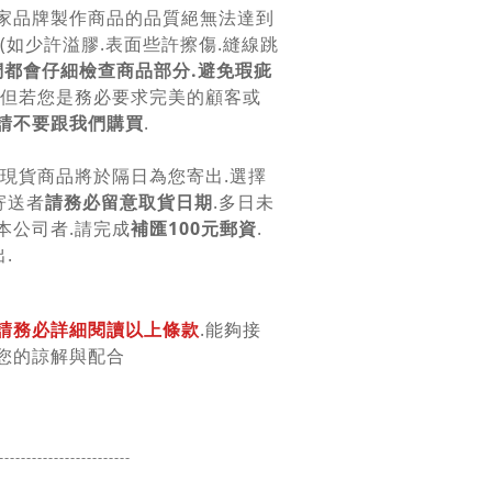
各家品牌製作商品的品質絕無法達到
美(如少許溢膠.表面些許擦傷.縫線跳
們都會仔細檢查商品部分.避免瑕疵
. 但若您是務必要求完美的顧客或
請不要跟我們購買
.
.現貨商品將於隔日為您寄出.選擇
寄送者
請務必留意取貨日期
.多日未
本公司者.請完成
補匯100元郵資
.
.
請務必詳細閱讀以上條款
.能夠接
您的諒解與配合
------------------
------