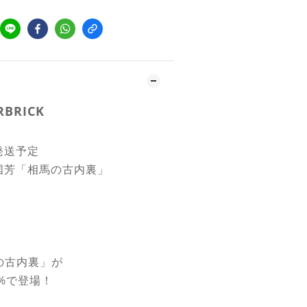
BRICK
発送予定
歌川国芳「相馬の古内裏」
の古内裏」が
00%で登場！