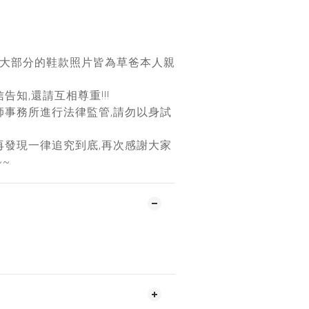
團大部分的鞋款照片皆為草爸本人親
告知,還請互相尊重!!!
師事務所進行法律監管,請勿以身試
再發現一律追究到底,再次感謝大家
~~