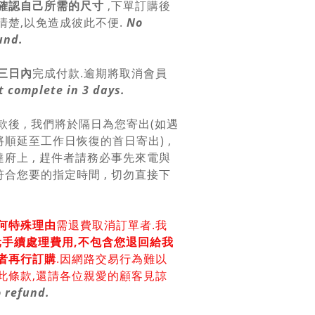
確認自己所需的尺寸
,
下單訂購後
清楚,以免造成彼此不便.
No
und.
三日內
完成付款.逾期將取消會員
 complete in 3 days.
款後 , 我們將於隔日為您寄出(如遇
順延至工作日恢復的首日寄出) ,
府上 , 趕件者請務必事先來電與
合您要的指定時間 , 切勿直接下
何特殊理由
需退費取消訂單者.我
0元手續處理費用,不包含您退回給我
者再行訂購
.因網路交易行為難以
此條款,還請各位親愛的顧客見諒
 refund.