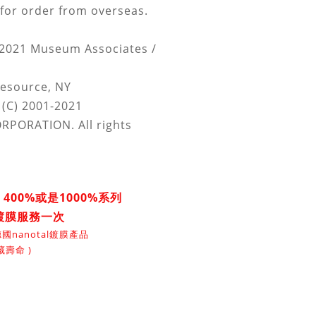
 for order from overseas.
) 2021 Museum Associates /
Resource, NY
(C) 2001-2021
PORATION. All rights
ck 400%或是1000%系列
鍍膜服務一次
國nanotal鍍膜產品
壽命 )