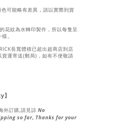
顏色可能略有差異，請以實際到貨
K身上的花紋為水轉印製作，所以每隻呈
一樣。
RBRICK長寬體積已超出超商店到店
貨運寄送(郵局)，如有不便敬請
cy
】
海外訂購,請見諒
No
ipping so far, Thanks for your