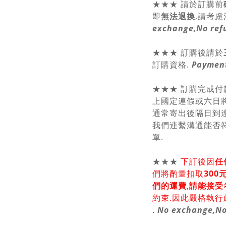
★★★
請於訂購前
即
無法退換
,請
考慮
exchange,No ref
★★★ 訂購後請於
訂購資格.
Payment
★★★ 訂購完成付
上國定連假或六日將
通常寄出後隔日到達
我們連繫溝通能否符
單.
★★★
下訂後因
任
們將酌量扣取
30
們的運費
,
請能接受
約束.因此嚴格執行
.
No exchange,No