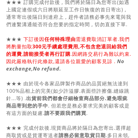
★★★ 訂購完成付款後 , 我們將於隔日為您寄出(如遇
上國定連假或六日將順延至工作日恢復的首日寄出) ,
通常寄出後隔日到達府上 , 趕件者請務必事先來電與我
們連繫溝通能否符合您要的指定時間 , 切勿直接下單.
★★★
下訂後因
任何特殊理由
需退費取消訂單者.我們
將酌量扣取
300元手續處理費用,不包含您退回給我們
的運費
,
請能接受者再行訂購
.因網路交易行為難以約束.
因此嚴格執行此條款,還請各位親愛的顧客見諒 .
No
exchange,No refund.
★★★ 由於現今各家品牌製作商品的品質絕無法達到
100%品相上的完美(如少許溢膠.表面些許擦傷.縫線跳
針...等) .
出貨前我們都會仔細檢查商品部分.避免瑕疵
商品寄到您的手中
. 但若您是務必要求完美的顧客或是
有這方面的疑慮.
請不要跟我們購買
.
★★★ 完成付款後.現貨商品將於隔日為您寄出.選擇超
商取貨或是貨運寄送者
請務必留意取貨日期
.多日未領,