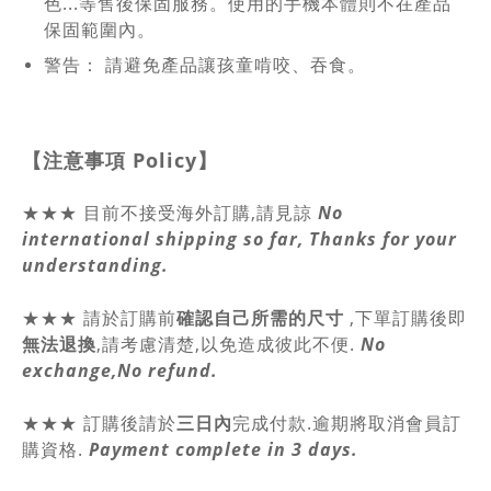
色...等售後保固服務。使用的手機本體則不在產品
保固範圍內。
警告： 請避免產品讓孩童啃咬、吞食。
【注意事項
Policy
】
★★★ 目前不接受海外訂購,請見諒
No
international shipping so far, Thanks for your
understanding.
★★★
請於訂購前
確認自己所需的尺寸
,
下單訂購後即
無法退換
,請
考慮清楚,以免造成彼此不便.
No
exchange,No refund.
★★★ 訂購後請於
三日內
完成付款.逾期將取消會員訂
購資格.
Payment complete in 3 days.