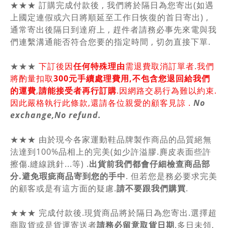
★★★ 訂購完成付款後 , 我們將於隔日為您寄出(如遇
上國定連假或六日將順延至工作日恢復的首日寄出) ,
通常寄出後隔日到達府上 , 趕件者請務必事先來電與我
們連繫溝通能否符合您要的指定時間 , 切勿直接下單.
★★★
下訂後因
任何特殊理由
需退費取消訂單者.我們
將酌量扣取
300元手續處理費用,不包含您退回給我們
的運費
,
請能接受者再行訂購
.因網路交易行為難以約束.
因此嚴格執行此條款,還請各位親愛的顧客見諒 .
No
exchange,No refund.
★★★ 由於現今各家運動鞋品牌製作商品的品質絕無
法達到100%品相上的完美(如少許溢膠.麂皮表面些許
擦傷.縫線跳針...等) .
出貨前我們都會仔細檢查商品部
分.避免瑕疵商品寄到您的手中
. 但若您是務必要求完美
的顧客或是有這方面的疑慮.
請不要跟我們購買
.
★★★ 完成付款後.現貨商品將於隔日為您寄出.選擇超
商取貨或是貨運寄送者
請務必留意取貨日期
.多日未領,