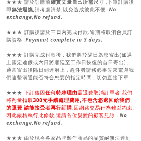
★★★
請於訂購前
確實丈量自己所需尺寸
,
下單訂購後
即
無法退換
,請
考慮清楚,以免造成彼此不便.
No
exchange,No refund.
★★★ 訂購後請於
三日內
完成付款.逾期將取消會員訂
購資格.
Payment complete in 3 days.
★★★ 訂購完成付款後 , 我們將於隔日為您寄出(如遇
上國定連假或六日將順延至工作日恢復的首日寄出) ,
通常寄出後隔日到達府上 , 趕件者請務必事先來電與我
們連繫溝通能否符合您要的指定時間 , 切勿直接下單.
★★★
下訂後因
任何特殊理由
需退費取消訂單者.我們
將酌量扣取
300元手續處理費用,不包含您退回給我們
的運費
,
請能接受者再行訂購
.因網路交易行為難以約束.
因此嚴格執行此條款,還請各位親愛的顧客見諒 .
No
exchange,No refund.
★★★ 由於現今各家品牌製作商品的品質絕無法達到