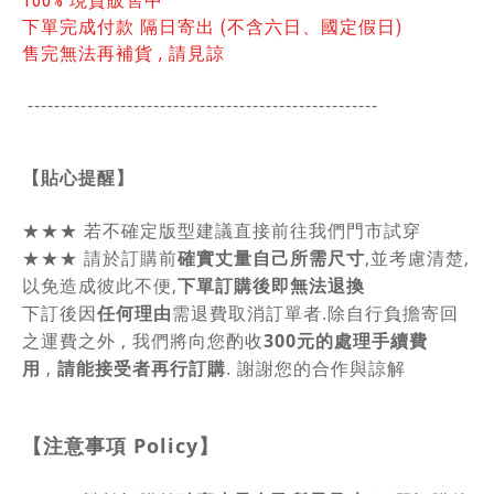
100% 現貨販售中
下單完成付款 隔日寄出 (不含六日、國定假日)
售完無法再補貨 , 請見諒
-----------------------------------------------
------
【貼心提醒】
★★★
若不確定版型建議直接前往我們門市試穿
★★★
請於訂購前
確實丈量自己所需尺寸
,並考慮清楚,
以免造成彼此不便,
下單訂購後即無法退換
下訂後因
任何理由
需退費取消訂單者.除自行負擔寄回
之運費之外 , 我們將向您酌收
300元的處理手續費
用
,
請能接受者再行訂購
. 謝謝您的合作與諒解
【注意事項
Policy
】