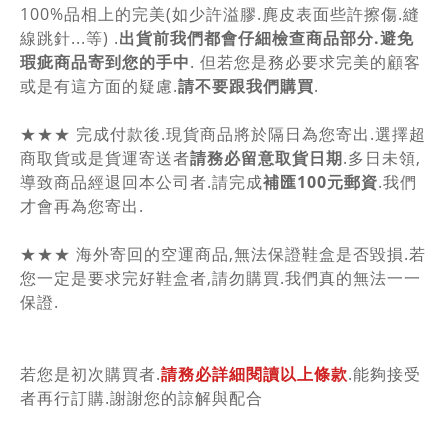
100%品相上的完美(如少許溢膠.麂皮表面些許擦傷.縫
線跳針...等) .
出貨前我們都會仔細檢查商品部分.避免
瑕疵商品寄到您的手中
. 但若您是務必要求完美的顧客
或是有這方面的疑慮.
請不要跟我們購買
.
★★★ 完成付款後.現貨商品將於隔日為您寄出.選擇超
商取貨或是貨運寄送者
請務必留意取貨日期
.多日未領,
導致商品經退回本公司者.請完成
補匯100元郵資
.我們
才會再為您寄出.
★★★ 海外寄回的空運商品,無法保證鞋盒是否毀損.若
您一定是要求完好鞋盒者,請勿購買.我們真的無法一一
保證.
若您是初次購買者.
請務必詳細閱讀以上條款
.能夠接受
者再行訂購.謝謝您的諒解與配合