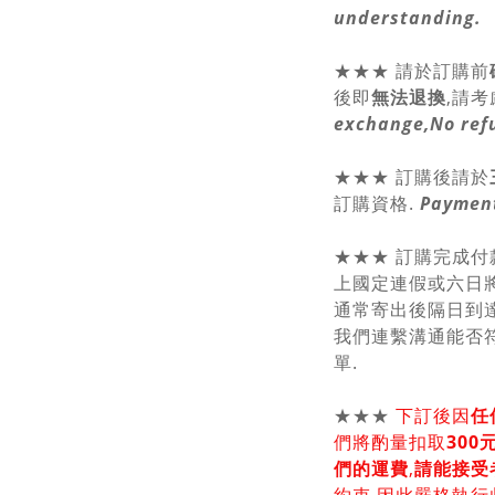
understanding.
★★★
請於訂購前
後即
無法退換
,請
考
exchange,No ref
★★★ 訂購後請於
訂購資格.
Payment
★★★ 訂購完成付
上國定連假或六日將
通常寄出後隔日到達
我們連繫溝通能否符
單.
★★★
下訂後因
任
們將酌量扣取
30
們的運費
,
請能接受