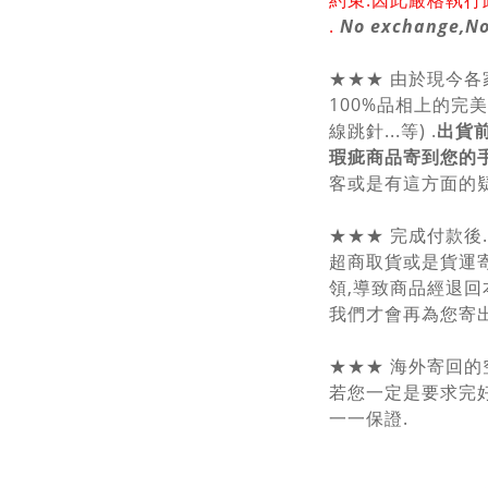
約束.因此嚴格執行
.
No exchange,No
★★★ 由於現今
100%品相上的完
線跳針...等) .
出貨
瑕疵商品寄到您的
客或是有這方面的疑
★★★ 完成付款後
超商取貨或是貨運
領,導致商品經退回
我們才會再為您寄出
★★★ 海外寄回的
若您一定是要求完好
一一保證.