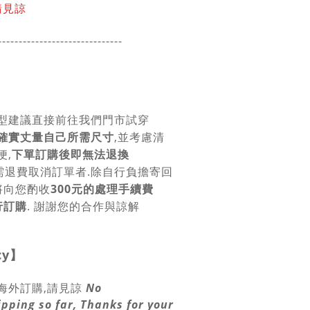
請見諒
------------------------
------
型建議直接前往我們門市試穿
確實丈量自己所需尺寸
,並考慮清
便,
下單訂購後即無法退換
需退費取消訂單者.除自行負擔寄回
將向您酌收
300元的處理手續費
行訂購
. 謝謝您的合作與諒解
cy
】
海外訂購,請見諒
No
ipping so far, Thanks for your