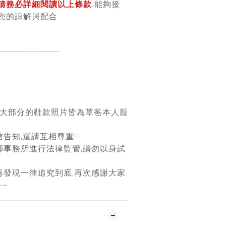
請務必詳細閱讀以上條款
.能夠接
您的諒解與配合
------------------
------
團大部分的鞋款照片皆為草爸本人親
告知,還請互相尊重!!!
師事務所進行法律監管,請勿以身試
再發現一律追究到底,再次感謝大家
~~