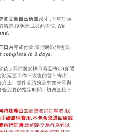
確實丈量自己所需尺寸
,
下單訂購
慮清楚,以免造成彼此不便.
No
und.
三日內
完成付款.逾期將取消會員
 complete in 3 days.
款後 , 我們將於隔日為您寄出(如遇
順延至工作日恢復的首日寄出) ,
府上 , 趕件者請務必事先來電與
合您要的指定時間 , 切勿直接下
何特殊理由
需退費取消訂單者.我
0元手續處理費用,不包含您退回給我
者再行訂購
.因網路交易行為難以