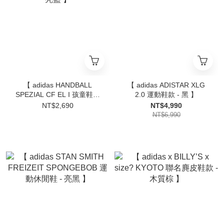
【 adidas HANDBALL
【 adidas ADISTAR XLG
SPEZIAL CF EL I 孩童鞋款
2.0 運動鞋款 - 黑 】
- 亮藍 】
NT$2,690
NT$4,990
NT$6,990