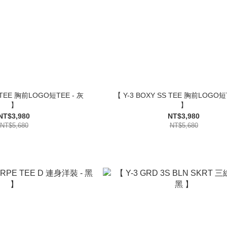
S TEE 胸前LOGO短TEE - 灰
【 Y-3 BOXY SS TEE 胸前LOGO短
】
】
NT$3,980
NT$3,980
NT$5,680
NT$5,680