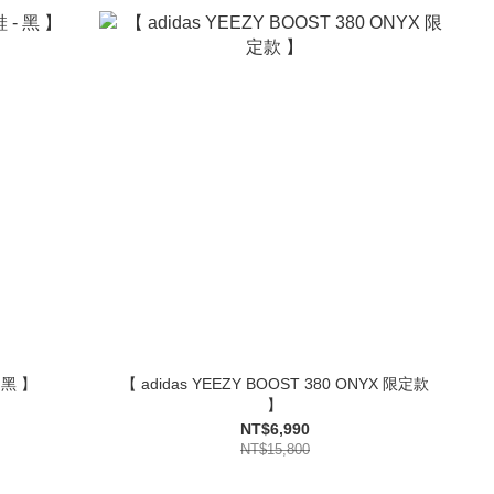
 黑 】
【 adidas YEEZY BOOST 380 ONYX 限定款
】
NT$6,990
NT$15,800