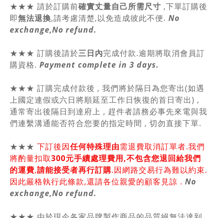
★★★
請於訂購前
確實丈量自己所需尺寸
,
下單訂購後
即
無法退換
,請
考慮清楚,以免造成彼此不便.
No
exchange,No refund.
★★★ 訂購後請於
三日內
完成付款.逾期將取消會員訂
購資格.
Payment complete in 3 days.
★★★ 訂購完成付款後 , 我們將於隔日為您寄出(如遇
上國定連假或六日將順延至工作日恢復的首日寄出) ,
通常寄出後隔日到達府上 , 趕件者請務必事先來電與我
們連繫溝通能否符合您要的指定時間 , 切勿直接下單.
★★★
下訂後因
任何特殊理由
需退費取消訂單者.我們
將酌量扣取
300元手續處理費用,不包含您退回給我們
的運費
,
請能接受者再行訂購
.因網路交易行為難以約束.
因此嚴格執行此條款,還請各位親愛的顧客見諒 .
No
exchange,No refund.
★★★ 由於現今各家品牌製作商品的品質絕無法達到