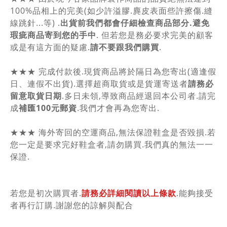
100%品相上的完美(如少許溢膠.麂皮表面些許擦傷.縫
線跳針...等) .
出貨前我們都會仔細檢查商品部分.避免
瑕疵商品寄到您的手中
. 但若您是務必要求完美的顧客
或是有這方面的疑慮.
請不要跟我們購買
.
★★★ 完成付款後.現貨商品將於隔日為您寄出(適逢假
日、連假不出貨).選擇超商取貨或是貨運寄送者
請務必
留意取貨日期
.多日未領,導致商品經退回本公司者.請完
成
補匯100元郵資
.我們才會再為您寄出.
★★★ 海外寄回的空運商品,無法保證鞋盒是否毀損.若
您一定是要求完好鞋盒者,請勿購買.我們真的無法一一
保證.
若您是初次購買者.
請務必詳細閱讀以上條款
.能夠接受
者再行訂購.謝謝您的諒解與配合