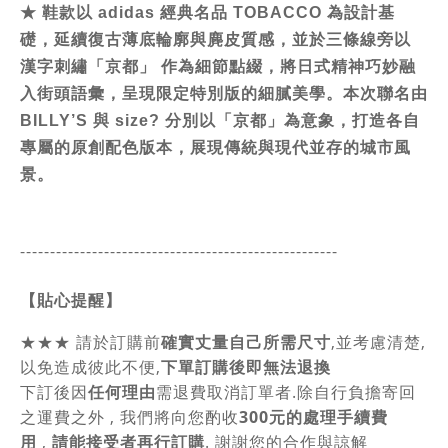
★
鞋款以 adidas 經典名品 TOBACCO 為設計基
礎，延續復古薄底輪廓與麂皮質感，並於三條線旁以
漢字刺繡「京都」 作為細節點綴，將日式精神巧妙融
入街頭語彙，呈現限定特別版的細膩美學。
本次聯名由
BILLY’S 與 size? 分別以「京都」為意象，打造各自
專屬的原創配色版本，展現傳統與現代並存的城市風
景。
-----------------------------------------------
------
【貼心提醒】
★★★
請於訂購前
確實丈量自己所需尺寸
,並考慮清楚,
以免造成彼此不便,
下單訂購後即無法退換
下訂後因
任何理由
需退費取消訂單者.除自行負擔寄回
之運費之外 , 我們將向您酌收
300元的處理手續費
用
,
請能接受者再行訂購
. 謝謝您的合作與諒解