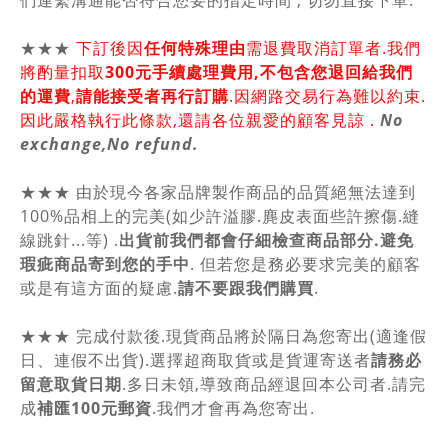
們連繫溝通能否符合您要的指定時間 , 切勿直接下單.
★★★
下訂後因
任何特殊理由
需退費取消訂單者.我們
將酌量扣取
300元手續處理費用,不包含您退回給我們
的運費
,
請能接受者再行訂購
.因網路交易行為難以約束.
因此嚴格執行此條款,還請各位親愛的顧客見諒 .
No
exchange,No refund.
★★★ 由於現今各家品牌製作商品的品質絕無法達到
100%品相上的完美(如少許溢膠.麂皮表面些許擦傷.縫
線跳針...等) .
出貨前我們都會仔細檢查商品部分.避免
瑕疵商品寄到您的手中
. 但若您是務必要求完美的顧客
或是有這方面的疑慮.
請不要跟我們購買
.
★★★ 完成付款後.現貨商品將於隔日為您寄出(適逢假
日、連假不出貨).選擇超商取貨或是貨運寄送者
請務必
留意取貨日期
.多日未領,導致商品經退回本公司者.請完
成
補匯100元郵資
.我們才會再為您寄出.