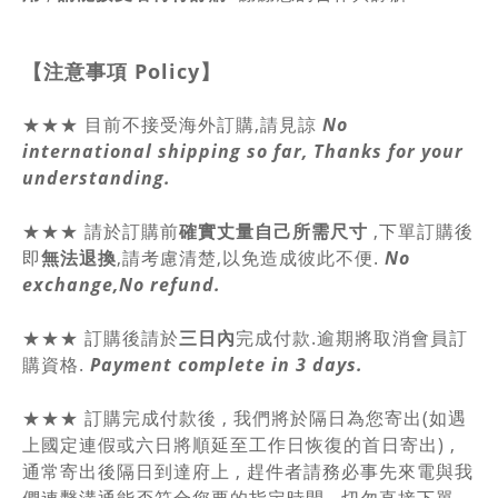
【注意事項
Policy
】
★★★ 目前不接受海外訂購,請見諒
No
international shipping so far, Thanks for your
understanding.
★★★
請於訂購前
確實丈量自己所需尺寸
,
下單訂購後
即
無法退換
,請
考慮清楚,以免造成彼此不便.
No
exchange,No refund.
★★★ 訂購後請於
三日內
完成付款.逾期將取消會員訂
購資格.
Payment complete in 3 days.
★★★ 訂購完成付款後 , 我們將於隔日為您寄出(如遇
上國定連假或六日將順延至工作日恢復的首日寄出) ,
通常寄出後隔日到達府上 , 趕件者請務必事先來電與我